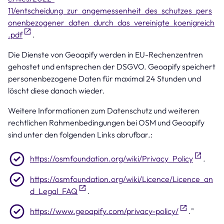
11/entscheidung_zur_angemessenheit_des_schutzes_pers
onenbezogener_daten_durch_das_vereinigte_koenigreich
.pdf
.
Die Dienste von Geoapify werden in EU-Rechenzentren
gehostet und entsprechen der DSGVO. Geoapify speichert
personenbezogene Daten für maximal 24 Stunden und
löscht diese danach wieder.
Weitere Informationen zum Datenschutz und weiteren
rechtlichen Rahmenbedingungen bei OSM und Geoapify
sind unter den folgenden Links abrufbar.:
https://osmfoundation.org/wiki/Privacy_Policy
.
https://osmfoundation.org/wiki/Licence/Licence_an
d_Legal_FAQ
.
https://www.geoapify.com/privacy-policy/
."